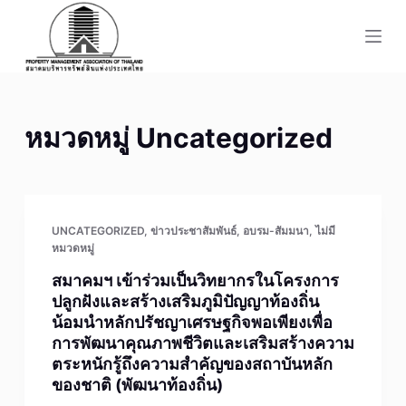
S
k
i
p
t
หมวดหมู่
Uncategorized
o
c
o
n
t
UNCATEGORIZED
,
ข่าวประชาสัมพันธ์
,
อบรม-สัมมนา
,
ไม่มี
หมวดหมู่
e
n
สมาคมฯ เข้าร่วมเป็นวิทยากรในโครงการ
ปลูกฝังและสร้างเสริมภูมิปัญญาท้องถิ่น
t
น้อมนำหลักปรัชญาเศรษฐกิจพอเพียงเพื่อ
การพัฒนาคุณภาพชีวิตและเสริมสร้างความ
ตระหนักรู้ถึงความสำคัญของสถาบันหลัก
ของชาติ (พัฒนาท้องถิ่น)