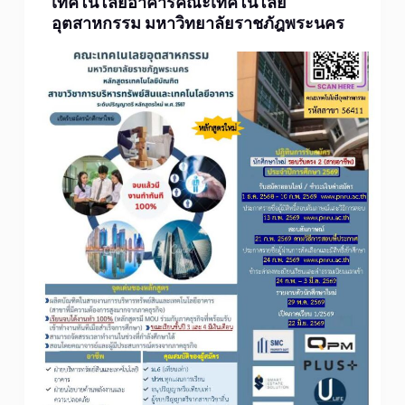
เทคโนโลยีอาคารคณะเทคโนโลยี
อุตสาหกรรม มหาวิทยาลัยราชภัฎพระนคร