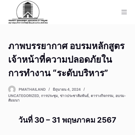
S
k
i
p
t
ภาพบรรยากาศ อบรมหลักสูตร
o
c
เจ้าหน้าที่ความปลอดภัยใน
o
n
การทำงาน “ระดับบริหาร”
t
e
PMATHAILAND
มิถุนายน 4, 2024
n
UNCATEGORIZED
,
การประชุม
,
ข่าวประชาสัมพันธ์
,
ตารางกิจกรรม
,
อบรม-
t
สัมมนา
วันที่ 30 – 31 พฤษภาคม 2567