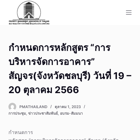
S
k
i
p
t
กำหนดการหลักสูตร “การ
o
c
บริหารจัดการอาคาร”
o
n
สัญจร(จังหวัดชลบุรี) วันที่ 19 –
t
20 ตุลาคม 2566
e
n
t
PMATHAILAND
ตุลาคม 1, 2023
การประชุม
,
ข่าวประชาสัมพันธ์
,
อบรม-สัมมนา
กำหนดการ