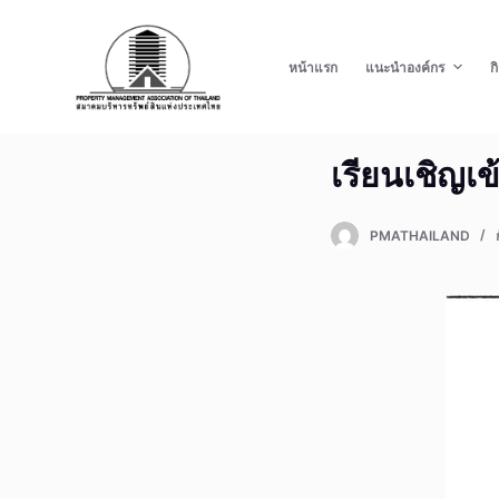
S
k
หน้าแรก
แนะนำองค์กร
ก
i
p
t
เรียนเชิญเ
o
c
o
PMATHAILAND
n
t
e
n
t