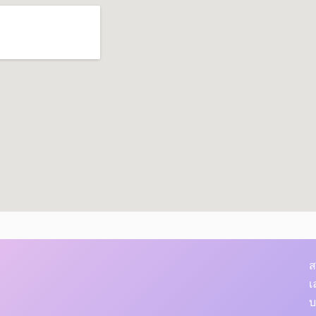
ส
เ
บ