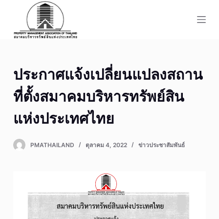
S
k
i
p
t
ประกาศแจ้งเปลี่ยนแปลงสถาน
o
c
ที่ตั้งสมาคมบริหารทรัพย์สิน
o
n
แห่งประเทศไทย
t
e
PMATHAILAND
ตุลาคม 4, 2022
ข่าวประชาสัมพันธ์
n
t