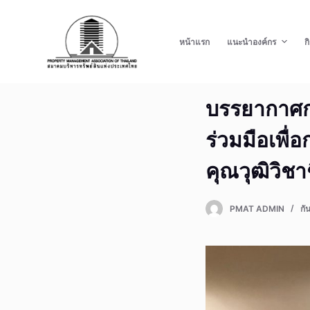
S
k
หน้าแรก
แนะนำองค์กร
ก
i
p
t
บรรยากาศก
o
c
ร่วมมือเพื่
o
n
คุณวุฒิวิชา
t
e
PMAT ADMIN
กั
n
t