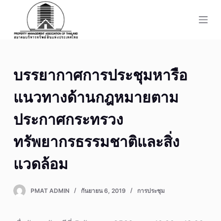
S
k
i
p
t
บรรยากาศการประชุมหารือ
o
c
แนวทางด้านกฎหมายตาม
o
n
ประกาศกระทรวง
t
ทรัพยากรธรรมชาติและสิ่ง
e
n
แวดล้อม
t
PMAT ADMIN
กันยายน 6, 2019
การประชุม