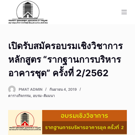
S
k
i
p
t
เปิดรับสมัครอบรมเชิงวิชาการ
o
c
หลักสูตร “รากฐานการบริหาร
o
n
อาคารชุด” ครั้งที่ 2/2562
t
e
PMAT ADMIN
กันยายน 4, 2019
n
ตารางกิจกรรม
,
อบรม-สัมมนา
t