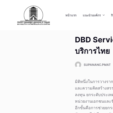
S
k
หน้าแรก
แนะนำองค์กร
ก
i
p
t
DBD Servic
o
c
บริการไทย
o
n
t
SUPANANC.PMAT
e
n
มิติหนึ่งในการวางรา
t
และความคิดสร้างสรรค
ลงทุน ยกระดับประเทศไ
หน่วยงานเอกชนและรั
อีกขั้นคือการช่วยยกร