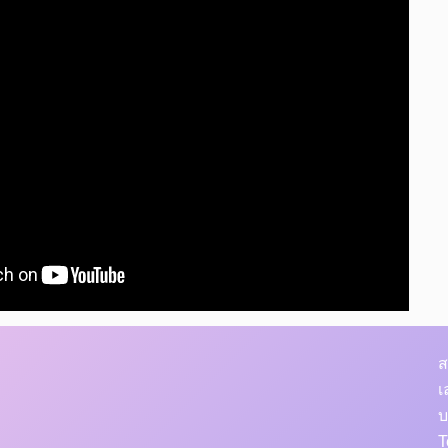
ส
เ
บ
T