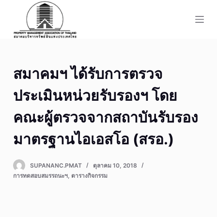
S
k
i
p
t
สมาคมฯ ได้รับการตรวจ
o
c
ประเมินหน่วยรับรองฯ โดย
o
n
คณะผู้ตรวจจากสถาบันรับรอง
t
มาตรฐานไอเอสโอ (สรอ.)
e
n
t
SUPANANC.PMAT
ตุลาคม 10, 2018
การทดสอบสมรรถนะฯ
,
ตารางกิจกรรม