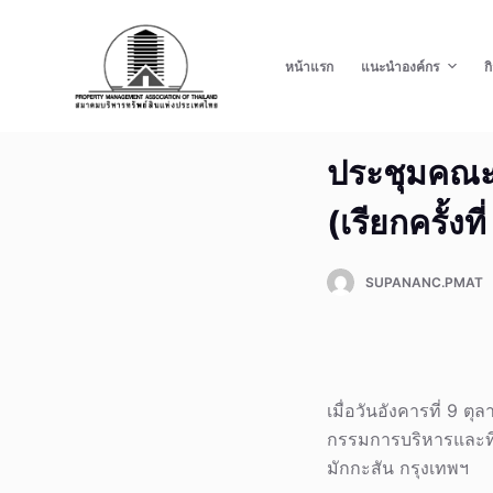
S
k
หน้าแรก
แนะนำองค์กร
ก
i
p
t
ประชุมคณะก
o
c
(เรียกครั้งที่
o
n
t
SUPANANC.PMAT
e
n
t
เมื่อวันอังคารที่ 9 
กรรมการบริหารและที่ปร
มักกะสัน กรุงเทพฯ