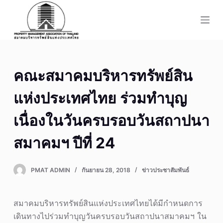
S
k
i
p
t
คณะสมาคมบริหารทรัพย์สิน
o
c
แห่งประเทศไทย ร่วมทำบุญ
o
n
เนื่องในวันครบรอบวันสถาปนา
t
สมาคมฯ ปีที่ 24
e
n
t
PMAT ADMIN
กันยายน 28, 2018
ข่าวประชาสัมพันธ์
สมาคมบริหารทรัพย์สินแห่งประเทศไทยได้มีกำหนดการ
เดินทางไปร่วมทำบุญวันครบรอบวันสถาปนาสมาคมฯ ใน