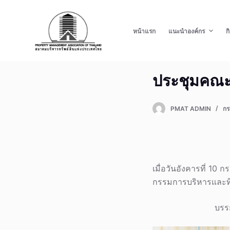
S
k
หน้าแรก
แนะนำองค์กร
ก
i
p
t
ประชุมคณะก
o
c
o
PMAT ADMIN
กร
n
t
e
n
เมื่อวันอังคารที่ 1
t
กรรมการบริหารและที่ป
บรร