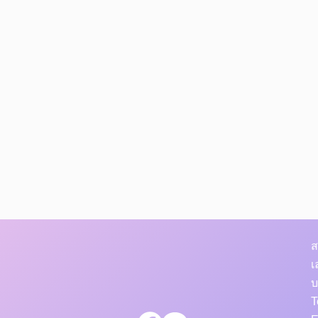
ส
เ
บ
T