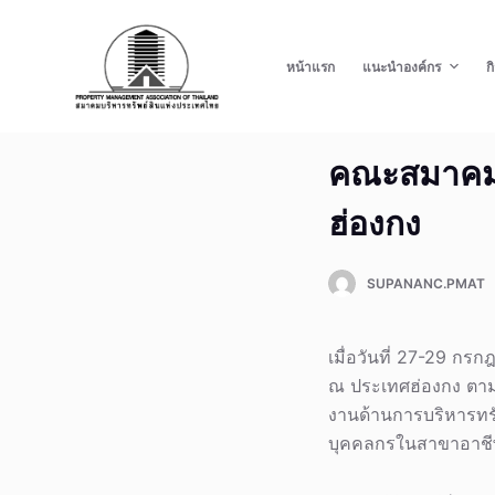
S
k
หน้าแรก
แนะนำองค์กร
ก
i
p
t
คณะสมาคมบ
o
c
ฮ่องกง
o
n
t
SUPANANC.PMAT
e
n
เมื่อวันที่ 27-29 ก
t
ณ ประเทศฮ่องกง ตาม
งานด้านการบริหารทร
บุคคลกรในสาขาอาชีพใ