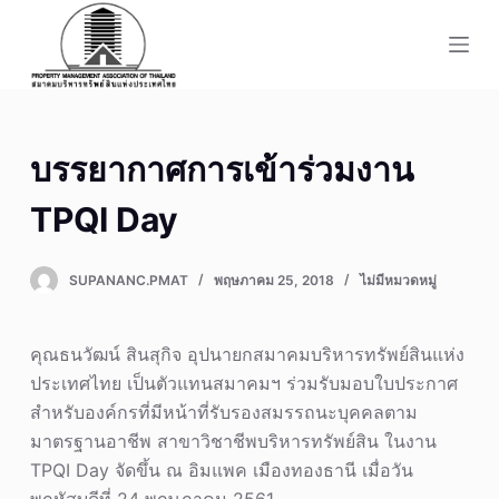
S
k
i
p
t
บรรยากาศการเข้าร่วมงาน
o
c
TPQI Day​
o
n
SUPANANC.PMAT
พฤษภาคม 25, 2018
ไม่มีหมวดหมู่
t
e
n
คุณธนวัฒน์ สินสุกิจ อุปนายกสมาคมบริหารทรัพย์สินแห่ง
t
ประเทศไทย เป็นตัวแทนสมาคมฯ ร่วมรับมอบใบประกาศ
สำหรับองค์กรที่มีหน้าที่รับรองสมรรถนะบุคคลตาม
มาตรฐานอาชีพ สาขาวิชาชีพบริหารทรัพย์สิน ในงาน
TPQI Day จัดขึ้น ณ อิมแพค เมืองทองธานี เมื่อวัน