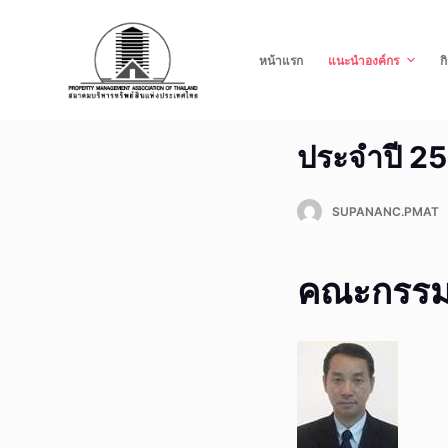
S
k
หน้าแรก
แนะนำองค์กร
ก
i
p
t
ประจำปี 2
o
c
o
SUPANANC.PMAT
n
t
คณะกรรม
e
n
t