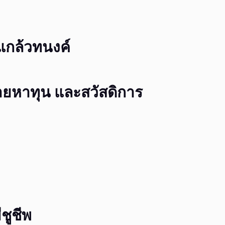
แกล้วทนงค์
ยหาทุน และสวัสดิการ
ีชูชีพ