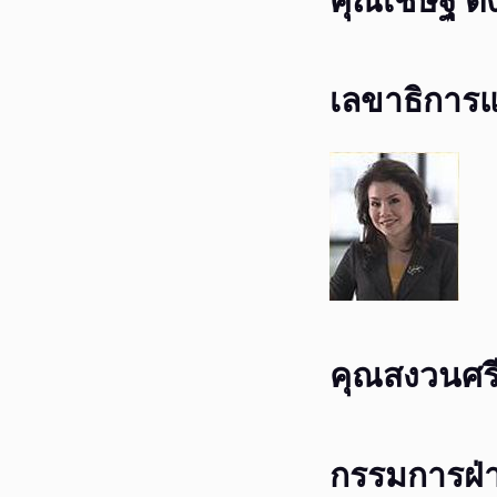
คุณเชษฐ์ ตั
เลขาธิการ
คุณสงวนศรี 
กรรมการฝ่า