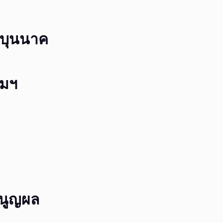
บุนนาค
มฯ
มนูญผล