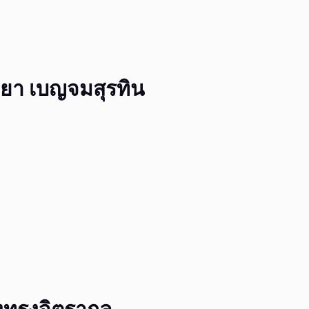
ฟียา เบญจมสุรทิน