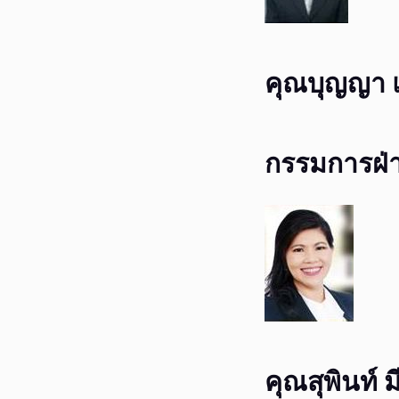
คุณบุญญา 
กรรมการฝ่า
คุณสุพินท์ ม