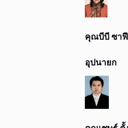
คุณบีบี ซา
อุปนายก