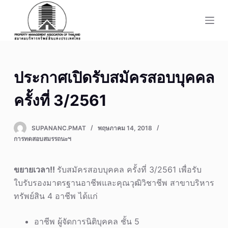
S
k
i
p
t
ประกาศเปิดรับสมัครสอบบุคคล
o
c
ครั้งที่ 3/2561
o
n
SUPANANC.PMAT
พฤษภาคม 14, 2018
t
การทดสอบสมรรถนะฯ
e
n
ขยายเวลา!!
รับสมัครสอบบุคคล ครั้งที่ 3/2561 เพื่อรับ
t
ใบรับรองมาตรฐานอาชีพและคุณวุฒิวิชาชีพ สาขาบริหาร
ทรัพย์สิน 4 อาชีพ ได้แก่
อาชีพ ผู้จัดการนิติบุคคล ชั้น 5