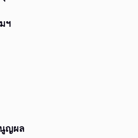
มฯ
มนูญผล