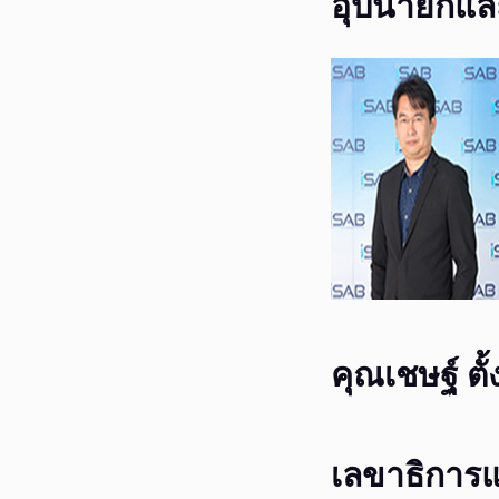
อุปนายกแล
คุณเชษฐ์ ตั้
เลขาธิการแ