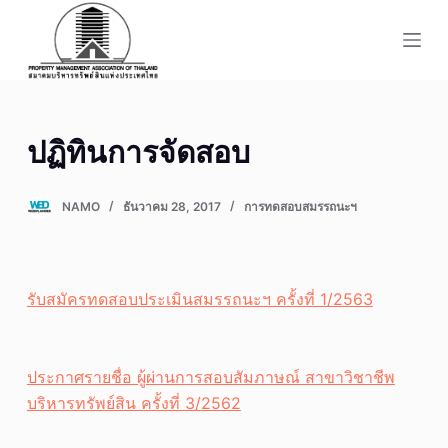
S
k
i
p
t
ปฏิทินการจัดสอบ
o
c
o
NAMO
ธันวาคม 28, 2017
การทดสอบสมรรถนะฯ
n
t
e
รับสมัครทดสอบประเมินสมรรถนะฯ ครั้งที่ 1/2563
n
t
ประกาศรายชื่อ ผู้ผ่านการสอบสัมภาษณ์ สาขาวิชาชีพ
บริหารทรัพย์สิน ครั้งที่ 3/2562