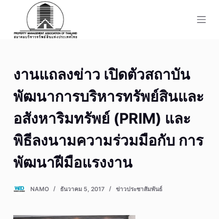
S
k
i
p
t
งานแถลงข่าว เปิดตัวสถาบัน
o
c
พัฒนาการบริหารทรัพย์สินและ
o
n
อสังหาริมทรัพย์ (PRIM) และ
t
พิธีลงนามความร่วมมือกับ การ
e
n
พัฒนาฝีมือแรงงาน
t
NAMO
ธันวาคม 5, 2017
ข่าวประชาสัมพันธ์