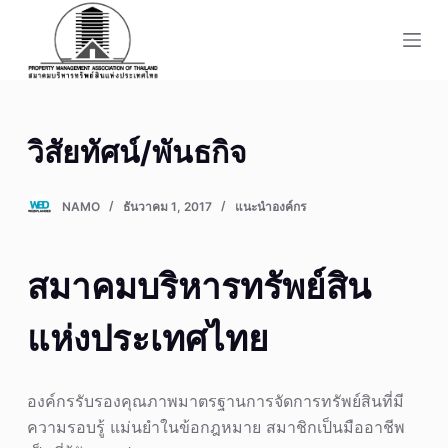
S
k
i
p
t
วิสัยทัศน์/พันธกิจ
o
c
o
NAMO
ธันวาคม 1, 2017
แนะนำองค์กร
n
t
สมาคมบริหารทรัพย์สิน
e
n
แห่งประเทศไทย
t
องค์กรรับรองคุณภาพมาตรฐานการจัดการทรัพย์สินที่มี
ความรอบรู้ แม่นยำในข้อกฎหมาย สมาชิกเป็นมืออาชีพ