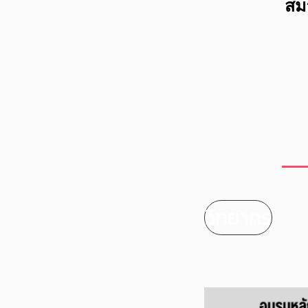
สม
วิทยากร