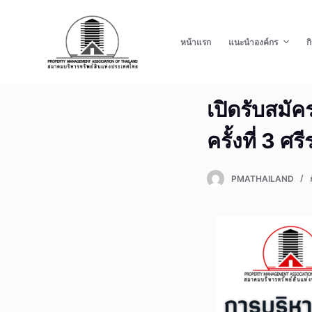
S
k
หน้าแรก
แนะนำองค์กร
ก
i
p
t
เปิดรับสมั
o
c
ครั้งที่ 3 ศ
o
n
t
PMATHAILAND
e
n
t