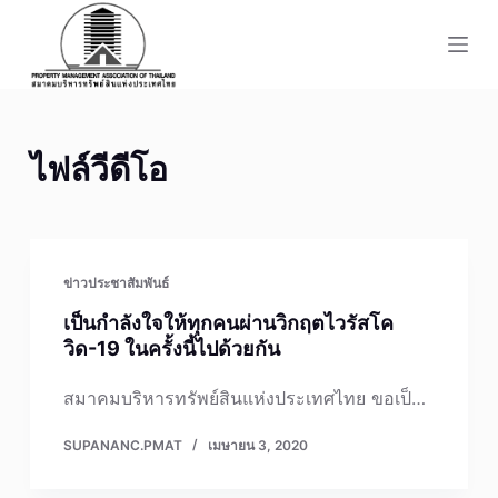
S
k
i
p
t
ไฟล์วีดีโอ
o
c
o
n
t
ข่าวประชาสัมพันธ์
e
เป็นกำลังใจให้ทุกคนผ่านวิกฤตไวรัสโค
n
วิด-19 ในครั้งนี้ไปด้วยกัน
t
สมาคมบริหารทรัพย์สินแห่งประเทศไทย ขอเป็…
SUPANANC.PMAT
เมษายน 3, 2020