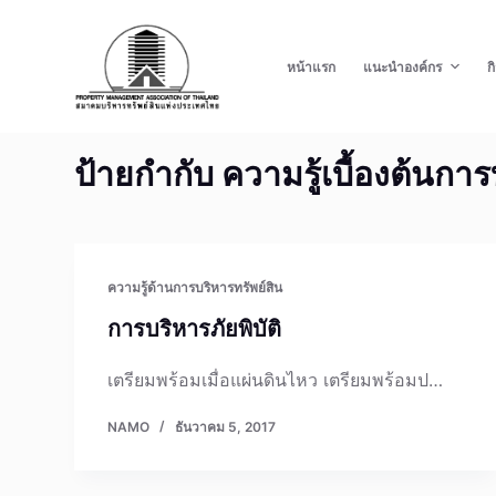
S
k
หน้าแรก
แนะนำองค์กร
ก
i
p
t
ป้ายกำกับ
ความรู้เบื้องต้นการ
o
c
o
n
t
ความรู้ด้านการบริหารทรัพย์สิน
e
การบริหารภัยพิบัติ
n
t
เตรียมพร้อมเมื่อแผ่นดินไหว เตรียมพร้อมป…
NAMO
ธันวาคม 5, 2017