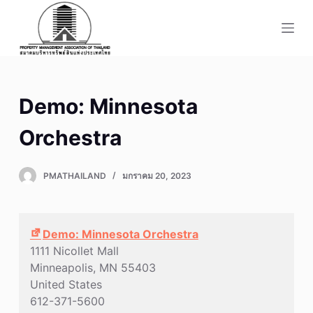
S
k
i
p
t
Demo: Minnesota
o
c
Orchestra
o
n
PMATHAILAND
มกราคม 20, 2023
t
e
n
t
Demo: Minnesota Orchestra
1111 Nicollet Mall
Minneapolis
,
MN
55403
United States
612-371-5600