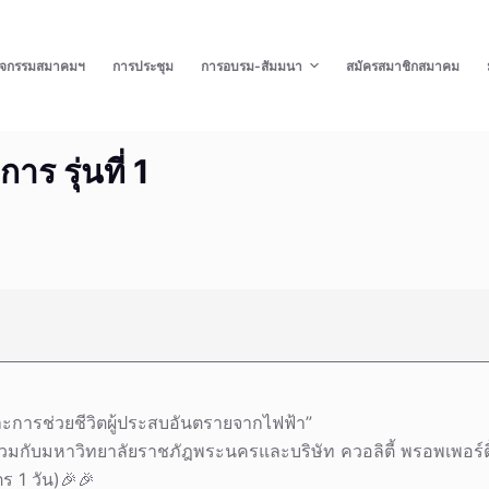
ิจกรรมสมาคมฯ
การประชุม
การอบรม-สัมมนา
สมัครสมาชิกสมาคม
าร รุ่นที่ 1
ะการช่วยชีวิตผู้ประสบอันตรายจากไฟฟ้า”
มกับมหาวิทยาลัยราชภัฎพระนครและบริษัท ควอลิตี้ พรอพเพอร์ตี้
ตร 1 วัน)🎉🎉