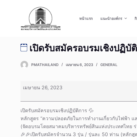
S
k
หน้าแรก
แนะนำองค์กร
ก
i
p
t
เปิดรับสมัครอบรมเชิงปฏิบัติก
o
c
o
PMATHAILAND
เมษายน 6, 2023
GENERAL
n
t
เปิด
e
เมษายน 26, 2023
รับ
n
สมัคร
t
อบรม
เปิดรับสมัครอบรมเชิงปฏิบัติการ 💦
เชิง
หลักสูตร “ความปลอดภัยในการทำงานเกี่ยวกับไฟฟ้า แล
ปฏิบัติ
(จัดอบรมโดยสมาคมบริหารทรัพย์สินแห่งประเทศไทย ร่ว
การ
🎉🎉เปิดรับสมัครจำนวน 3 รุ่น / รุ่นละ 50 ท่าน (หลักสู