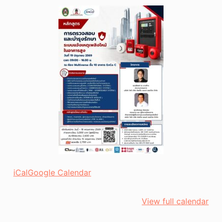
สอบ
และ
บำรุง
รักษา
ระบบ
แจ้ง
เหตุ
เพลิง
ไหม้
ใน
อาคาร
สูง"
iCal
Google Calendar
View full calendar