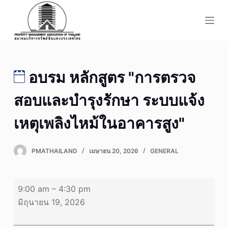
S
k
i
p
t
อบรม หลักสูตร "การตรวจ
o
c
สอบและบำรุงรักษา ระบบแจ้ง
o
n
เหตุเพลิงไหม้ในอาคารสูง"
t
e
PMATHAILAND
เมษายน 20, 2026
GENERAL
n
t
อบรม
9:00 am
–
4:30 pm
หลักสูตร
มิถุนายน 19, 2026
"การ
ตรวจ