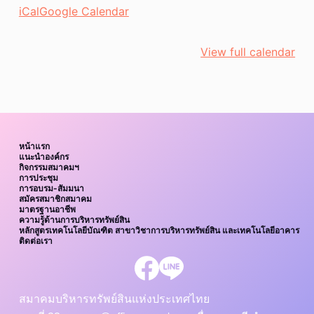
iCal
Google Calendar
รุ่น
ที่
4
View full calendar
เจ้า
หน้าที่
ความ
ปลอดภัย
ใน
หน้าแรก
การ
แนะนำองค์กร
กิจกรรมสมาคมฯ
ทำงาน
การประชุม
การอบรม-สัมมนา
"ระดับ
สมัครสมาชิกสมาคม
มาตรฐานอาชีพ
หัวหน้า
ความรู้ด้านการบริหารทรัพย์สิน
งาน"
หลักสูตรเทคโนโลยีบัณฑิต สาขาวิชาการบริหารทรัพย์สิน และเทคโนโลยีอาคาร
ติดต่อเรา
สมาคมบริหารทรัพย์สินแห่งประเทศไทย