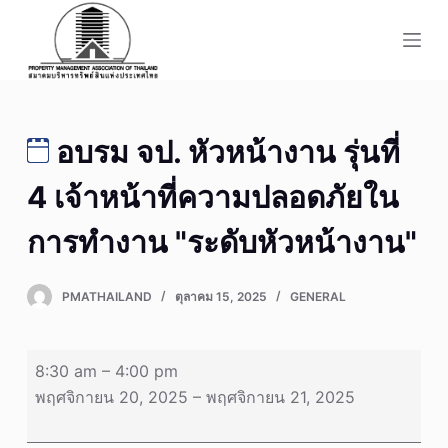
S
k
i
p
t
อบรม จป. หัวหน้างาน รุ่นที่
o
c
4 เจ้าหน้าที่ความปลอดภัยใน
o
n
การทำงาน "ระดับหัวหน้างาน"
t
e
PMATHAILAND
ตุลาคม 15, 2025
GENERAL
n
t
อบรม
8:30 am
–
4:00 pm
จป.
พฤศจิกายน 20, 2025
–
พฤศจิกายน 21, 2025
หัวหน้า
งาน