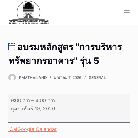
S
k
i
p
t
อบรมหลักสูตร "การบริหาร
o
c
ทรัพยากรอาคาร" รุ่น 5
o
n
PMATHAILAND
มกราคม 7, 2026
GENERAL
t
e
n
อบรม
9:00 am
–
4:00 pm
t
หลักสูตร
กุมภาพันธ์ 19, 2026
"การ
บริหาร
iCal
Google Calendar
ทรัพยากร
อาคาร"