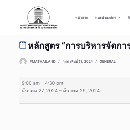
S
k
หน้าแรก
แนะนำองค์กร
ก
i
p
t
หลักสูตร “การบริหารจัดการ
o
c
o
PMATHAILAND
กุมภาพันธ์ 11, 2024
GENERAL
n
t
หลักสูตร
e
9:00 am
–
4:30 pm
“การ
n
มีนาคม 27, 2024
–
มีนาคม 29, 2024
บริหาร
t
จัดการ
อาคาร”
รุ่น
5