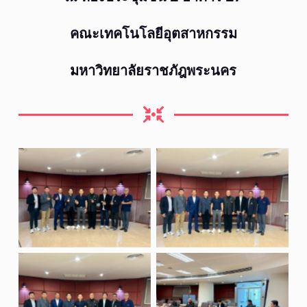
คณะเทคโนโลยีอุตสาหกรรม
มหาวิทยาลัยราชภัฎพระนคร