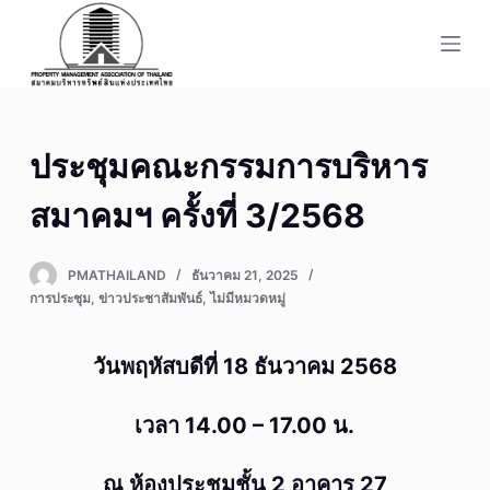
S
k
i
p
t
ประชุมคณะกรรมการบริหาร
o
c
สมาคมฯ ครั้งที่ 3/2568
o
n
PMATHAILAND
ธันวาคม 21, 2025
t
การประชุม
,
ข่าวประชาสัมพันธ์
,
ไม่มีหมวดหมู่
e
n
วันพฤหัสบดีที่ 18 ธันวาคม 2568
t
เวลา 14.00 – 17.00 น.
ณ ห้องประชุมชั้น 2 อาคาร 27