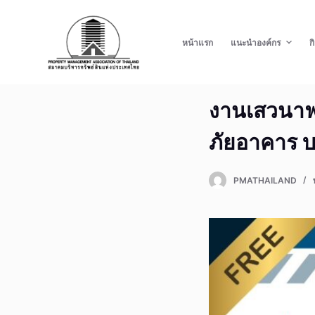
S
k
หน้าแรก
แนะนำองค์กร
ก
i
p
t
งานเสวนาฟ
o
c
ภัยอาคาร 
o
n
t
PMATHAILAND
e
n
t