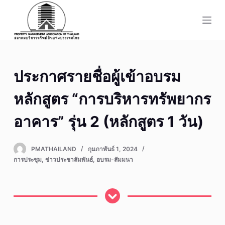
S
k
i
p
t
ประกาศรายชื่อผู้เข้าอบรม
o
c
หลักสูตร “การบริหารทรัพยากร
o
n
อาคาร” รุ่น 2 (หลักสูตร 1 วัน)
t
e
PMATHAILAND
กุมภาพันธ์ 1, 2024
n
การประชุม
,
ข่าวประชาสัมพันธ์
,
อบรม-สัมมนา
t