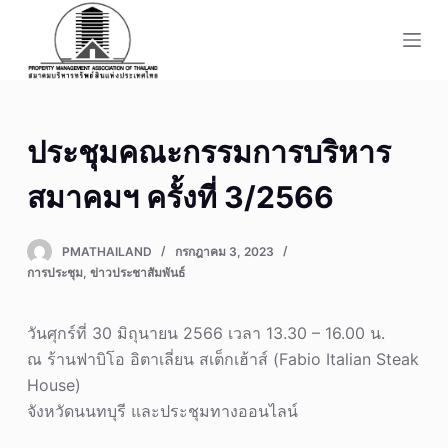
S
k
i
p
t
ประชุมคณะกรรมการบริหาร
o
c
สมาคมฯ ครั้งที่ 3/2566
o
n
PMATHAILAND
กรกฎาคม 3, 2023
t
การประชุม
,
ข่าวประชาสัมพันธ์
e
n
วันศุกร์ที่ 30 มิถุนายน 2566 เวลา 13.30 – 16.00 น.
t
ณ ร้านฟาบิโอ อิตาเลี่ยน สเต็กเฮ้าส์ (Fabio Italian Steak
House)
จังหวัดนนทบุรี และประชุมทางออนไลน์