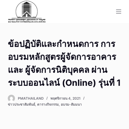
S
k
i
p
t
ข้อปฏิบัติและกำหนดการ การ
o
c
อบรมหลักสูตรผู้จัดการอาคาร
o
n
และ ผู้จัดการนิติบุคคล ผ่าน
t
ระบบออนไลน์ (Online) รุ่นที่ 1
e
n
t
PMATHAILAND
พฤศจิกายน 4, 2021
ข่าวประชาสัมพันธ์
,
ตารางกิจกรรม
,
อบรม-สัมมนา