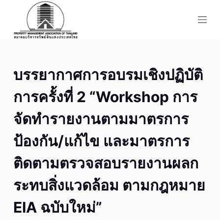
S
k
i
p
t
บรรยากาศการอบรมเชิงปฏิบัติ
o
c
การครั้งที่ 2 “Workshop การ
o
n
จัดทำรายงานตามมาตรการ
t
ป้องกัน/แก้ไข และมาตรการ
e
n
ติดตามตรวจสอบรายงานผลก
t
ระทบสิ่งแวดล้อม ตามกฎหมาย
EIA ฉบับใหม่”