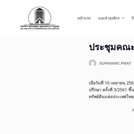
S
k
หน้าแรก
แนะนำองค์กร
ก
i
p
t
ประชุมคณะก
o
c
o
SUPANANC.PMAT
n
t
เมื่อวันที่ 10 เมษายน 
e
ปรึกษา ครั้งที่ 3/2561
n
ทรัพย์สินแห่งประเทศไทย
t