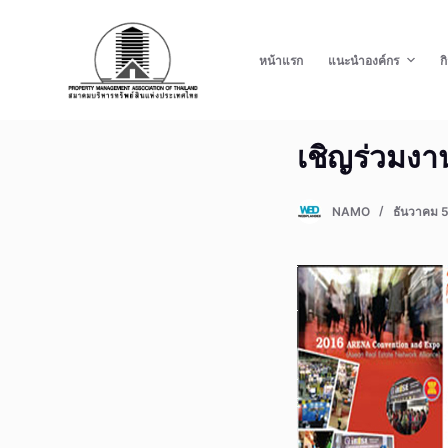
S
k
หน้าแรก
แนะนำองค์กร
ก
i
p
t
เชิญร่วมงา
o
c
o
NAMO
ธันวาคม 5
n
t
e
n
t