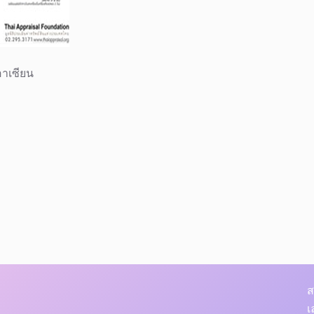
อาเซียน
ส
เ